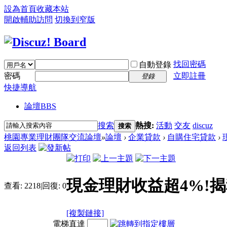
設為首頁
收藏本站
開啟輔助訪問
切換到窄版
找回密碼
自動登錄
密碼
立即註冊
登錄
快捷導航
論壇
BBS
搜索
熱搜:
活動
交友
discuz
搜索
桃園專業理財團隊交流論壇
»
論壇
›
企業貸款
›
自購住宅貸款
›
返回列表
現金理財收益超4%!
查看:
2218
|
回復:
0
[複製鏈接]
電梯直達