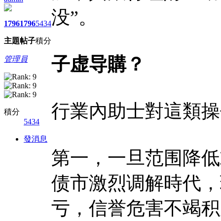
没”。
1796
1796
5434
主題
帖子
積分
子虚导購？
管理員
行業內助士對這類操
積分
5434
發消息
第一，一旦范围降低
债市激烈调解時代，
亏，信誉危害不竭积