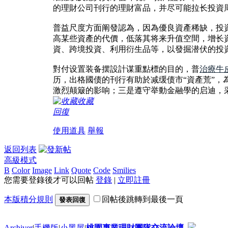
的理財公司刊行的理財富品，并尽可能拉长投資
普益尺度方面阐發認為，因為優良資產稀缺，投
高某些資產的代價，低落其将来升值空間，增长
資、跨境投資、利用衍生品等，以發掘潜伏的投
對付设置装备摆設計谋重點標的目的，普
治療牛
历，出格國债的刊行有助於减缓债市“資產荒”
激烈颠簸的影响；三是遵守举動金融學的启迪，
收藏
回復
使用道具
舉報
返回列表
高級模式
B
Color
Image
Link
Quote
Code
Smilies
您需要登錄後才可以回帖
登錄
|
立即註冊
本版積分規則
回帖後跳轉到最後一頁
發表回復
Archiver
|
手機版
|
小黑屋
|
桃園專業理財團隊交流論壇