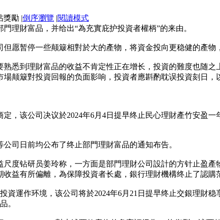
|
倒序瀏覽
|
閱讀模式
門理財富品，并给出“為充實庇护投資者權柄”的来由。
司但愿暂停一些颠簸相對於大的產物，将資金投向更稳健的產物
要熟悉到理財富品的收益不肯定性正在增长，投資的難度也随之
市場颠簸對投資回報的负面影响，投資者應斟酌耽误投資刻日，
定，该公司决议於2024年6月4日提早终止民心理財產竹安盈一
等公司日前均公布了终止部門理財富品的通知布告。
益尺度钻研员姜玲称，一方面是部門理財公司設計的方针止盈產
期收益有所偏離，為保障投資者长處，銀行理財機構终止了認購
投資運作环境，该公司将於2024年6月21日提早终止交銀理財稳
富品。