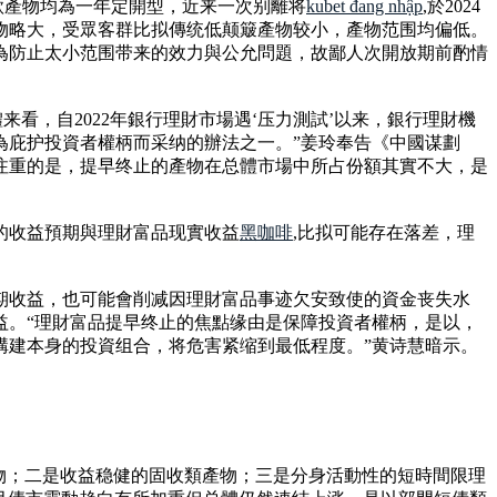
两款產物均為一年定開型，近来一次别離将
kubet đang nhập
,於2024
物略大，受眾客群比拟傳统低颠簸產物较小，產物范围均偏低。
為防止太小范围带来的效力與公允問題，故鄙人次開放期前酌情
来看，自2022年銀行理財市場遇‘压力測試’以来，銀行理財機
為庇护投資者權柄而采纳的辦法之一。”姜玲奉告《中國谋劃
注重的是，提早终止的產物在总體市場中所占份額其實不大，是
的收益預期與理財富品现實收益
黑咖啡
,比拟可能存在落差，理
期收益，也可能會削减因理財富品事迹欠安致使的資金丧失水
益。“理財富品提早终止的焦點缘由是保障投資者權柄，是以，
構建本身的投資组合，将危害紧缩到最低程度。”黄诗慧暗示。
物；二是收益稳健的固收類產物；三是分身活動性的短時間限理