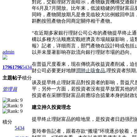
對此，交銀理財方面暗示，產物贩賣機構交通銀行（
年6月及7月開放。比年来，低波稳健的理財富
同時，產物開放期凡是會見临较大比例赎回申請
斟酌按照產物合同商定關停相干產物。
“在近期多家銀行理財公司公布的產物提早终止通知
構以多種方法顺應宏觀經濟及市場颠簸影响，這
報》記者，详细而言，部門產物在設計時或包括
admin
以并未显著影响存款流向銀行理財市場的趋向。
在普益尺度看来，现在傳统高收益資產削减，迫
1796
1796
5434
財公司必要更好地辦
潤肺止咳食品
,理投資者預期
主題
帖子
積分
谈及提早终止理財富品對投資者的影响，普益尺
平；另外一方面，若投資者没有提早放置其他的
管理員
投資者在采辦理財富品前應综合掂量本身的財政
建立持久投資理念
提早终止理財富品的暗地里，是投資者日趋强烈
積分
5434
姜玲奉告記者，跟着存款“搬場”环境逐步较着