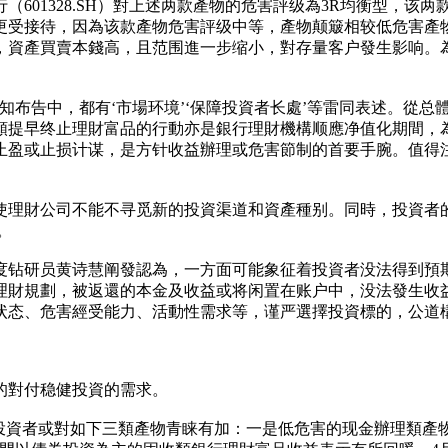
601328.SH）對上述两款產物的危害評级為3R均衡型，该
品更受接待，因為该款產物危害評级中等，產物颠簸相较低危害產
，資產買賣本錢高，且范围進一步缩小，對存量客户發生影响。
布告中，都有‘市場环境’‘保障投資者长處’等雷同表述。從总體
類提早终止理財富品的行動亦是銀行理財機構顺應净值化期間，
止盈或止损计谋，是方针收益辦理或危害節制的首要手腕。值得
使理財公司不能不寻觅新的投資渠道和資產種别。同時，投資者
。
度钻研员黄诗慧阐發認為，一方面可能象征着投資者没法得到預
理財規劃，被返還的本金及收益或将闲置在账户中，没法發生收
状态、危害經受能力、活動性需求等，谨严選擇投資標的，公道
的對付稳健投資的需求。
，投資者或對如下三類產物青睐有加：一是低危害的现金辦理類產