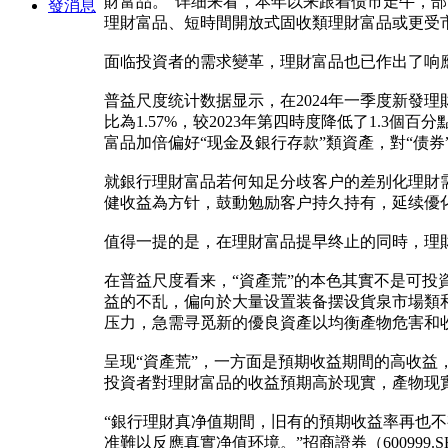
財富品。“详细来看，本年以来跟着债市走牛，
發消息
理財富品、短時間開放式固收類理財富品或更受
面临投資者的需求變革，理財富品也已作出了响
普益尺度统计数据显示，在2024年一季度新發理財
比為1.57%，较2023年第四時度降低了1.3個
富品加倍偏好“现金及銀行存款”類資產，對“债券
就銀行理財富品若何知足分歧客户的差别化理財
健收益為方针，鼓動勉励客户持久持有，延续優
值得一提的是，在理財富品提早终止的同時，理財
在普益尺度看来，“資產荒”的本色其實不是可投
益的不乱，偏向於大量设置装备摆设貨泉市場類
压力，急需寻觅新的優良資產以均衡產物危害和
呈现“資產荒”，一方面是預期收益期間的高收
投資者對理財富品的收益預期高於现實，產物现
“銀行理財真净值期間，旧有的預期收益率再也
准難以反應真實净值环境。”招商證券（6009