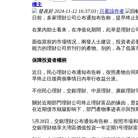
樓主
發表於 2024-11-12 16:37:03
|
只看該作者
日前，多家理財公司公布通知布告称，提早终止部
在業內助士看来，在净值化期間，此举是理財公
面临當前的市場情况，阐發人士建议，投資者必
能力的理財公司所刊行的產物。别的，為了低落
保障投資者權柄
近日，民心理財公布通知布告称，按照產物合同商
早终止往後两個事情日內举行收益分派。
不但民心理財，交銀理財、中原理財、廣銀理財
關於近期部門理財公司终止理財富品的缘由，普
在近期债市颠簸影响下，部門產物事迹表示與預
5月28日，交銀理財公布通知布告称，按照市場和
交銀理財稳享大湾區價值投資一年定開3号理財