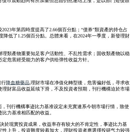
月债市震動趋向有所加重但总體仍然連结上涨，是以部門短债類
2023年第四時度提高了2.66個百分點；“债券”類資產的持仓占
四時度降低了1.25個百分點。总體来看，在2024年一季度，新發理財
辦理類產物重要知足客户活動性、不乱性需求；固收類產物以稳
必定危害經受能力的客户供给弹性收益方针。
銀行
降血糖藥品
,理財市場在净值化轉型後，危害偏好低，寻求收
使理財富品收益延续下滑，不及投資者預期，刊行機構迫於市場
面，刊行機構事迹比力基准设定未充實連系今朝市場行情，致使
迹比力基准相匹配的收益。
取决於现實投資成果，收益率存有较大的不肯定性，事迹比力基
不肯定性上升，投資難度较着加大，理財投資者應選擇投研气力较强