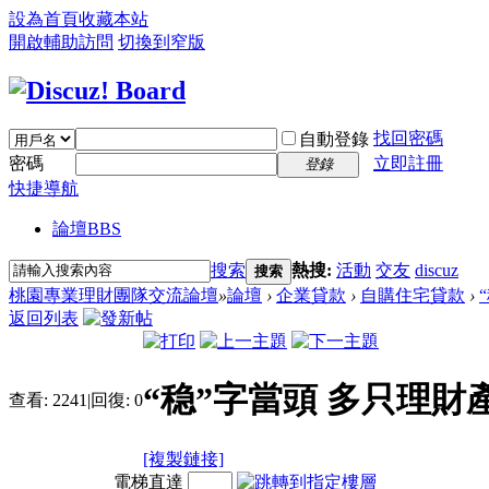
設為首頁
收藏本站
開啟輔助訪問
切換到窄版
找回密碼
自動登錄
密碼
立即註冊
登錄
快捷導航
論壇
BBS
搜索
熱搜:
活動
交友
discuz
搜索
桃園專業理財團隊交流論壇
»
論壇
›
企業貸款
›
自購住宅貸款
›
返回列表
“稳”字當頭 多只理財
查看:
2241
|
回復:
0
[複製鏈接]
電梯直達