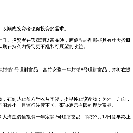
，以顺應投資者稳健投資的需求。
上升。投資者在選擇理財富品時，應優先斟酌那些具有壮大投研
以期在持久內得到更不乱和可展望的收益。
年封锁1号理財富品、富竹安盈一年封锁8号理財富品，并将在提
物，在到达止盈方针收益率後，提早终止该產物；另外一方面，
范围较小，且運行時候不长、事迹表示有限的理財富品。
享大湾區價值投資一年定開2号理財富品；将於7月12日提早终止