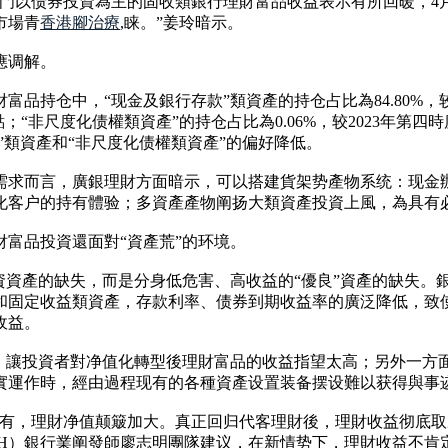
部門以债券投資為主的固收類銀行理財富品收益表示有所回暖，4
市場青
香港腳治療
,睐。”姜玲暗示。
應调解。
富品持仓中，“现金及銀行存款”類資產的持仓占比為84.80%，较
百分點；“非尺度化债權類資產”的持仓占比為0.06%，较2023年第
”類資產和“非尺度化债權類資產”的偏好降低。
需求而言，廣銀理財方面暗示，可以搭建貨架势產物系统：现金
化客户的持有體验；多資產產物阐扬大類資產投資上風，為具有
富品投資還面對“資產荒”的环境。
資資產的缺失，而是分身低危害、高收益的“優良”資產的缺失。
和固定收益類資產，存款利率、债券到期收益率的廣泛降低，致
收益。
益，讓投資者對净值化轉型後理財富品的收益指望太高；另外一方
實運作時，經由過程现有的各種資產设置装备摆设難以获得與事
不有，理財净值颠簸加大。真正回归代客理財後，理財收益彻底
99.SH）銀行業阐發師廖志明團隊建议，在新情势下，理財收益