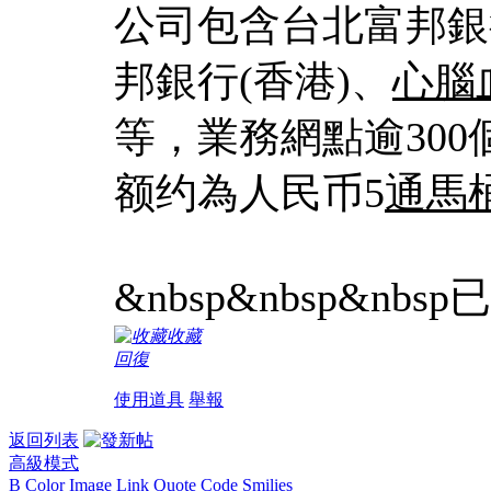
公司包含台北富邦銀
邦銀行(香港)、
心腦
等，業務網點逾300
额约為人民币5
通馬
&nbsp&nbsp&nb
收藏
回復
使用道具
舉報
返回列表
高級模式
B
Color
Image
Link
Quote
Code
Smilies