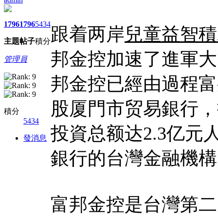
1796
1796
5434
跟着两岸
兒童益智積
主題
帖子
積分
邦金控加速了進軍大
管理員
邦金控已經由過程富
股厦門市贸易銀行，
積分
5434
投資总额达2.3亿
發消息
銀行的台灣金融機構
富邦金控是台灣第二