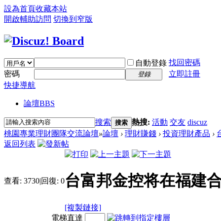
設為首頁
收藏本站
開啟輔助訪問
切換到窄版
找回密碼
自動登錄
密碼
立即註冊
登錄
快捷導航
論壇
BBS
搜索
熱搜:
活動
交友
discuz
搜索
桃園專業理財團隊交流論壇
»
論壇
›
理財賺錢
›
投資理財產品
›
返回列表
台富邦金控将在福建
查看:
3730
|
回復:
0
[複製鏈接]
電梯直達